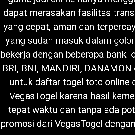
dapat merasakan fasilitas trans
yang cepat, aman dan terpercay
yang sudah masuk dalam golong
bekerja dengan beberapa bank lo
BRI, BNI, MANDIRI, DANAMON 
untuk daftar togel toto online
VegasTogel karena hasil keme
tepat waktu dan tanpa ada pot
promosi dari VegasTogel dengan 