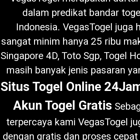
dalam predikat bandar togel
Indonesia. VegasTogel juga
sangat minim hanya 25 ribu ma
Singapore 4D, Toto Sgp, Togel H
masih banyak jenis pasaran ya
Situs Togel Online 24Ja
Akun Togel Gratis
Sebaga
terpercaya kami VegasTogel jug
dengan gratis dan proses cepat