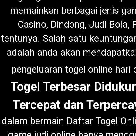
memainkan berbagai jenis game 
Casino, Dindong, Judi Bola,
tentunya. Salah satu keuntungan
adalah anda akan mendapatkan 
pengeluaran togel online hari
Togel Terbesar Didukun
Tercepat dan Terperca
dalam bermain Daftar Togel Onl
game judi online hanya menggu