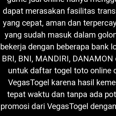
dapat merasakan fasilitas trans
yang cepat, aman dan terpercay
yang sudah masuk dalam golong
bekerja dengan beberapa bank lo
BRI, BNI, MANDIRI, DANAMON 
untuk daftar togel toto online
VegasTogel karena hasil keme
tepat waktu dan tanpa ada pot
promosi dari VegasTogel dengan 